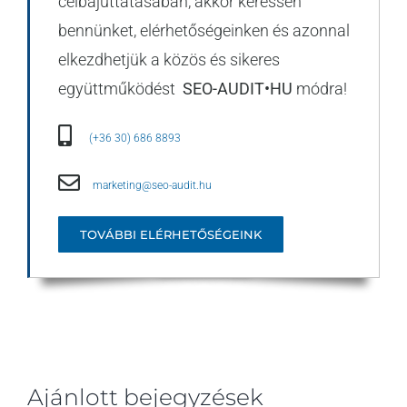
célbajuttatásában, akkor keressen
bennünket, elérhetőségeinken és azonnal
elkezdhetjük a közös és sikeres
együttműködést
SEO-AUDIT•HU
módra!
(+36 30) 686 8893
marketing@seo-audit.hu
TOVÁBBI ELÉRHETŐSÉGEINK
Ajánlott bejegyzések