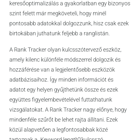
keresőoptimalizálás a gyakorlatban egy bizonyos
szint felett már megköveteli, hogy minél
pontosabb adatokkal dolgozzunk, hisz csak ezek
birtokában juthatunk feljebb a ranglistán.
A Rank Tracker olyan kulcsszótervező eszköz,
amely kilenc különféle módszerrel dolgozik és
hozzáférése van a legjelentősebb eszközök
adatbázisaihoz. Így minden információt és
adatot egy helyen gyűjthetünk össze és ezek
együttes figyelembevételével futtathatunk
vizsgálatokat. A Rank Tracker nagy előnye, hogy
mindenféle szűrőt be lehet rajta állítani. Ezek
közül alapvetően a legfontosabbak közé
tartoznak a „Keyword length”(kulcsszó