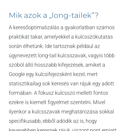
Mik azok a „long-tailek”?
A keresőoptimalizálás a gyakorlatban számos
praktikát takar, amelyekkel a kulcsszókutatás
során élhetünk. Ide tartoznak például az
úgynevezett long-tail kulcsszavak, vagyis több
szóból álló hosszabb kifejezések, amiket a
Google egy kulcsifejezsként kezel, mert
statisztikailag sok keresés van rájuk egy adott
formában. A fókusz kulcsszó mellett fontos
ezekre is kiemelt figyelmet szentelni. Mivel
ilyenkor a kulcsszavak meghatározása sokkal
specifikusabb, ebből adódik az is, hogy
kevesebben keresnek rájuk, viszont pont emiatt