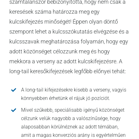
számtalanszor bebizonyította, hogy nem csak a
keresések száma határozza meg egy
kulcskifejezés minőségét! Éppen olyan döntő
szempont lehet a kulcsszókutatás elvégzése és a
kulcsszavak meghatározása folyamán, hogy egy
adott közönséget célozzunk meg és hogy
mekkora a verseny az adott kulcskifejezésre. A
long-tail keresőkifejezések legfőbb előnyei tehát:
A long-tail kifejezésekre kisebb a verseny, vagyis
könnyebben érhetünk el rájuk jó pozíciót.
Mivel szűkebb, speciálisabb igényű közönséget
célzunk velük nagyobb a valószínűsége, hogy
alaposabban körülnéznek az adott témában,
amit a magas konverziós arány is egyértelműen