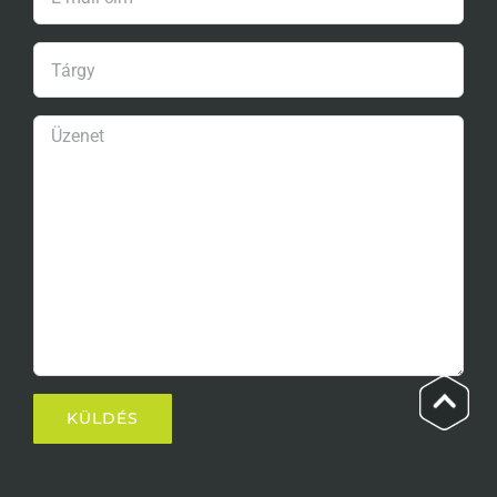
Go
to
Top