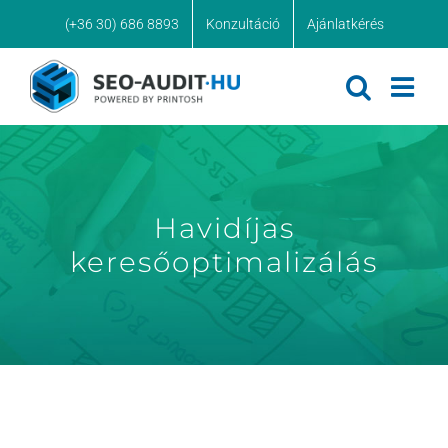
Kihagyás
(+36 30) 686 8893
Konzultáció
Ajánlatkérés
Havidíjas
keresőoptimalizálás