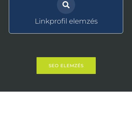
büntetve az oldal, vagy „magas
Például tipikus szempont, hogy volt-e
a weboldalak, amik a mieinkre mutatnak.
Linkprofil elemzés
Másnéven ez a backlink elemzés, azaz azok
SEO ELEMZÉS
Díjmentes konzultáció és
SEO audit