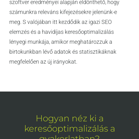
szoftver eredményei alapján eldönthető, hogy
számunkra releváns kifejezésekre jelenünk-e
meg. S valójában itt kezdődik az igazi SEO
elemzés és a havidíjas keresőoptimalizálás
lényegi munkája, amikor meghatározzuk a
birtokunkban lévő adatok és statisztikáknak
megfelelően az új irányokat.
Hogyan néz ki a
keresőoptimalizálás a
gyakorlatban?