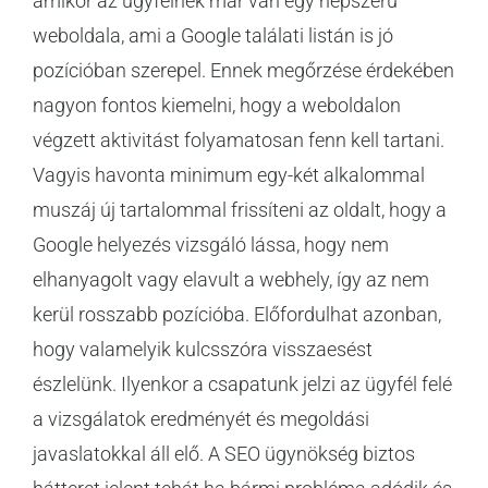
amikor az ügyfélnek már van egy népszerű
weboldala, ami a Google találati listán is jó
pozícióban szerepel. Ennek megőrzése érdekében
nagyon fontos kiemelni, hogy a weboldalon
végzett aktivitást folyamatosan fenn kell tartani.
Vagyis havonta minimum egy-két alkalommal
muszáj új tartalommal frissíteni az oldalt, hogy a
Google helyezés vizsgáló lássa, hogy nem
elhanyagolt vagy elavult a webhely, így az nem
kerül rosszabb pozícióba. Előfordulhat azonban,
hogy valamelyik kulcsszóra visszaesést
észlelünk. Ilyenkor a csapatunk jelzi az ügyfél felé
a vizsgálatok eredményét és megoldási
javaslatokkal áll elő. A SEO ügynökség biztos