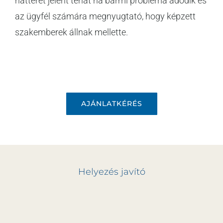
hátteret jelent tehát ha bármi probléma adódik és
az ügyfél számára megnyugtató, hogy képzett
szakemberek állnak mellette.
AJÁNLATKÉRÉS
Helyezés javító