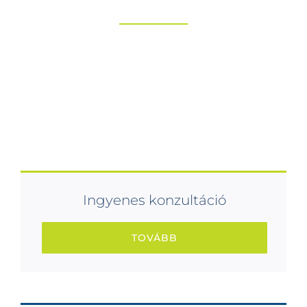
kapcsolatfelvétel
Minden beérkezett érdeklődés kiemelten fontos
számunkra, ezért a lehető legrövidebb idő alatt
reagálni fogunk. Kérjük, vegye fel velünk a
kapcsolatot, hogy elkezdhessük a közös munkát!
Ingyenes konzultáció
TOVÁBB