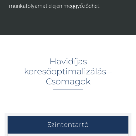
munkafolyamat elején meggyőződhet.
Havidíjas
keresőoptimalizálás –
Csomagok
Szintentartó