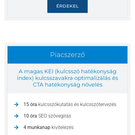
ÉRDEKEL
Piacszerző
A magas KEI (kulcsszó hatékonyság
index) kulcsszavakra optimalizálás és
CTA hatékonyság növelés
15 óra
kulcsszókutatás és kulcsszótervezés
10 óra
SEO szövegírás
4 munkanap
kivitelezés