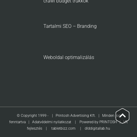
crawl budget trükkök
Tartalmi SEO – Branding
Weboldal optimalizálás
Go
to
© Copyright 1999 -
| Printosh Advertising Kft. | Minden jog
Top
fenntartva |
Adatvédelmi nyilatkozat
|
Powered by PRINTOSH
|
VR
fejlesztés
|
tabletbizz.com
|
dlddigitallab.hu