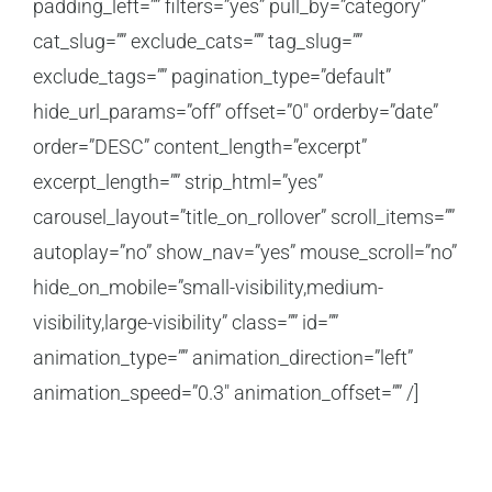
padding_left=”” filters=”yes” pull_by=”category”
cat_slug=”” exclude_cats=”” tag_slug=””
exclude_tags=”” pagination_type=”default”
hide_url_params=”off” offset=”0″ orderby=”date”
order=”DESC” content_length=”excerpt”
excerpt_length=”” strip_html=”yes”
carousel_layout=”title_on_rollover” scroll_items=””
autoplay=”no” show_nav=”yes” mouse_scroll=”no”
hide_on_mobile=”small-visibility,medium-
visibility,large-visibility” class=”” id=””
animation_type=”” animation_direction=”left”
animation_speed=”0.3″ animation_offset=”” /]