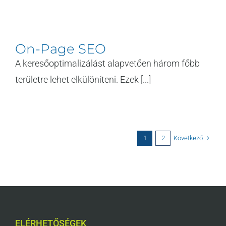
On-Page SEO
A keresőoptimalizálást alapvetően három főbb
területre lehet elkülöníteni. Ezek [...]
Következő
1
2
ELÉRHETŐSÉGEK