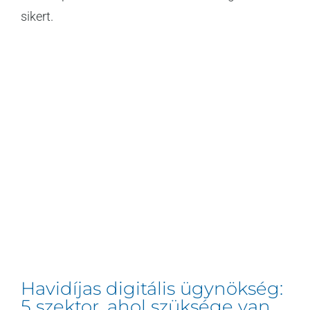
sikert.
[...]
Havidíjas digitális ügynökség:
5 szektor, ahol szüksége van