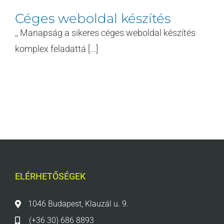
Céges weboldal készítés
,, Manapság a sikeres céges weboldal készítés
komplex feladattá [...]
ELÉRHETŐSÉGEK
1046 Budapest, Klauzál u. 9.
(+36 30) 686 8893